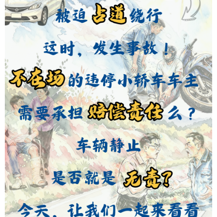
学术中国
乡村振兴
银龄
溯源中国
城市
旅游
能源
会展
彩票
娱乐
时尚
悦读
公益
一带一路
亚太网
上市公司
文化产业
地方频道
北京
天津
河北
山西
辽宁
吉林
上海
江苏
浙江
安徽
福建
江西