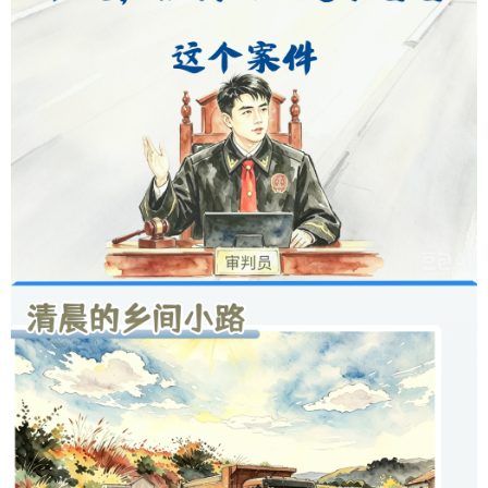
山东
河南
湖北
湖南
广东
广西
海南
重庆
四川
贵州
云南
西藏
陕西
甘肃
青海
宁夏
新疆
内蒙古
黑龙江
多语种频道
English
Español
Français
عربى
Русский язык
日本語
한국어
Deutsch
Português