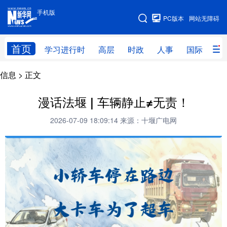
手机版
手机版
PC版本
网站无障碍
网站地图
首页
学习进行时
高层
时政
人事
国际
财
信息
> 正文
学习进行时
高层
时政
人事
国际
财经
网评
港澳
漫话法堰 | 车辆静止≠无责！
台湾
思客智库
全球连线
教育
2026-07-09 18:09:14
来源：十堰广电网
科技
科创
量子
体育
文化
书画
健康
军事
访谈
视频
图片
政务
法律
中央文件
金融
汽车
食品
人居
信息化
数字经济