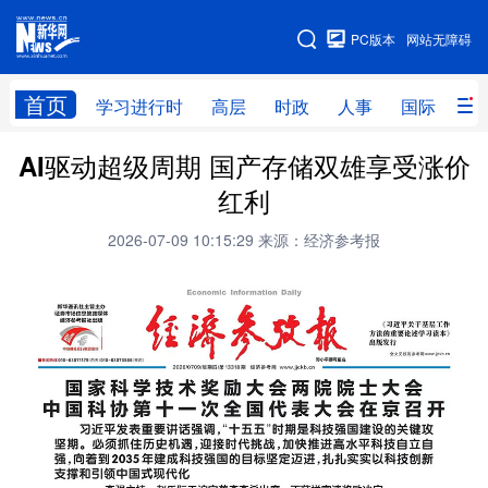
手机版
PC版本
网站无障碍
网站地图
首页
学习进行时
高层
时政
人事
国际
财
AI驱动超级周期 国产存储双雄享受涨价
学习进行时
高层
时政
人事
红利
国际
财经
网评
港澳
2026-07-09 10:15:29
来源：经济参考报
台湾
思客智库
全球连线
教育
科技
科创
量子
体育
文化
书画
健康
军事
访谈
视频
图片
政务
法律
中央文件
金融
汽车
食品
人居
信息化
数字经济