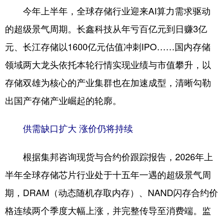
山东
河南
湖北
湖南
今年上半年，全球存储行业迎来AI算力需求驱动
广东
广西
海南
重庆
的超级景气周期。长鑫科技从年亏百亿元到日赚3亿
元、长江存储以1600亿元估值冲刺IPO……国内存储
四川
贵州
云南
西藏
领域两大龙头依托本轮行情实现业绩与市值攀升，以
陕西
甘肃
青海
宁夏
存储双雄为核心的产业集群也在加速成型，清晰勾勒
新疆
内蒙古
黑龙江
出国产存储产业崛起的轮廓。
多语种频道
供需缺口扩大 涨价仍将持续
English
Español
Français
عربى
根据集邦咨询现货与合约价跟踪报告，2026年上
Русский язык
日本語
한국어
半年全球存储芯片行业处于十五年一遇的超级景气周
Deutsch
Português
期，DRAM（动态随机存取内存）、NAND闪存合约价
格连续两个季度大幅上涨，并完整传导至消费端。监