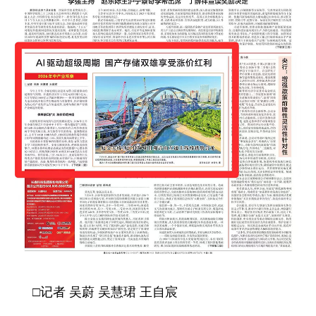
学术中国
乡村振兴
银龄
溯源中国
城市
旅游
能源
会展
彩票
娱乐
时尚
悦读
公益
一带一路
亚太网
上市公司
文化产业
地方频道
北京
天津
河北
山西
辽宁
吉林
上海
江苏
□记者 吴蔚 吴慧珺 王自宸
浙江
安徽
福建
江西