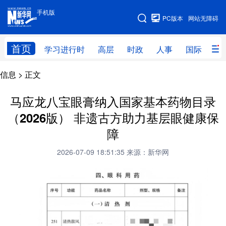
手机版
手机版
PC版本
网站无障碍
网站地图
首页
学习进行时
高层
时政
人事
国际
财
信息
> 正文
学习进行时
高层
时政
人事
国际
财经
网评
港澳
马应龙八宝眼膏纳入国家基本药物目录
（2026版） 非遗古方助力基层眼健康保
台湾
思客智库
全球连线
教育
障
科技
科创
量子
体育
2026-07-09 18:51:35
来源：新华网
文化
书画
健康
军事
访谈
视频
图片
政务
法律
中央文件
金融
汽车
食品
人居
信息化
数字经济