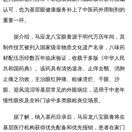
山东
河南
湖北
湖南
认可，也为基层眼健康服务补上了中医药外用制剂的
广东
广西
海南
重庆
重要一环。
四川
贵州
云南
西藏
据介绍，马应龙八宝眼膏源于明代万历年间，其
陕西
甘肃
青海
宁夏
制作技艺被列入国家级非物质文化遗产名录，八味药
新疆
内蒙古
黑龙江
材配伍历经数百年临床验证，收载于多版《中华人民
共和国药典》。该药具有清热退赤、止痒去翳、消肿
多语种频道
止痛之功效，主治眼红肿痛、睑缘溃烂、干眼、沙
English
Español
Français
عربى
眼、迎风流泪等基层常见的外眼病症，适用于中老年
慢性眼疾及全科门诊中多类眼睑炎症场景。
Русский язык
日本語
한국어
Deutsch
Português
据了解，纳入基药目录后，马应龙八宝眼膏将在
基层医疗机构获得优先配备和优先报销，患者在家门