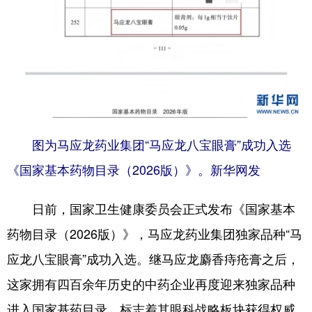
学术中国
乡村振兴
银龄
溯源中国
城市
旅游
能源
会展
彩票
娱乐
时尚
悦读
公益
一带一路
亚太网
上市公司
图为马应龙药业集团“马应龙八宝眼膏”成功入选
文化产业
《国家基本药物目录（2026版）》。新华网发
地方频道
日前，国家卫生健康委员会正式发布《国家基本
北京
天津
河北
山西
药物目录（2026版）》，马应龙药业集团独家品种“马
应龙八宝眼膏”成功入选。继马应龙麝香痔疮膏之后，
辽宁
吉林
上海
江苏
这家拥有四百余年历史的中药企业再度迎来独家品种
浙江
安徽
福建
江西
进入国家基药目录，标志着其眼科战略板块获得权威