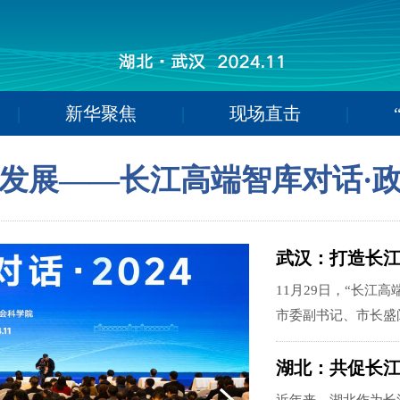
|
新华聚焦
|
现场直击
|
发展——长江高端智库对话·
武汉：打造长
11月29日，“长江
市委副书记、市长盛
湖北：共促长