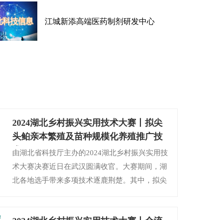
江城新添高端医药制剂研发中心
2024湖北乡村振兴实用技术大赛丨拟尖
头鲌亲本繁殖及苗种规模化养殖推广技
术
由湖北省科技厅主办的2024湖北乡村振兴实用技
术大赛决赛近日在武汉圆满收官。大赛期间，湖
北各地选手带来多项技术逐鹿荆楚。其中，拟尖
头鲌亲本繁殖及苗种规模化养殖推广技术获得本
次大赛三等奖。
【详细】