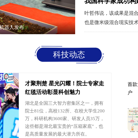
我国科学家成功构
叶哲伟说，该成果是混
也是微米级混合现实技
机器人发布
深度研发和普及应用。
科技动态
才聚荆楚 星光闪耀！院士专家走
首款
红毯活动彰显科创魅力
户
湖北是全国三大智力密集区之一，拥有
院士81位，高校132所、在校大学生200
万，科研机构3600家、研发人员35万，
这些都是湖北最宝贵的“压箱家底”，也
是高质量发展的最大潜力所在。