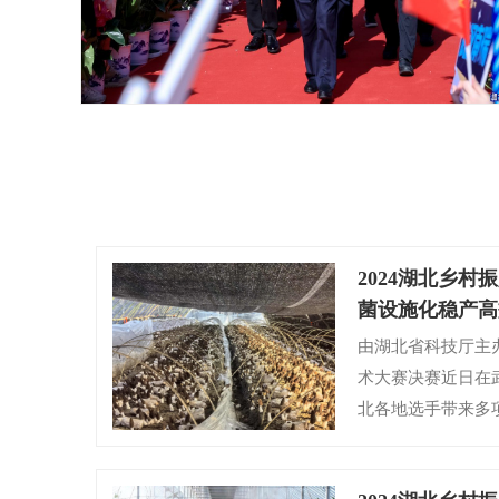
2024湖北乡
菌设施化稳产高
由湖北省科技厅主办
术大赛决赛近日在
北各地选手带来多
菌设施化稳产高效
奖。
【详细】