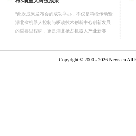
布5项重大科技成果
"此次成果发布会的成功举办，不仅是科峰传动暨
湖北省机器人控制与驱动技术创新中心创新发展
的重要里程碑，更是湖北抢占机器人产业新赛
道、构建创新生态的关键一步，也将为黄冈打造
全国人形机器人核心零部件生产基地、湖北加快
建成支点注入强劲动力。"
【详细】
Copyright © 2000 - 2026 N