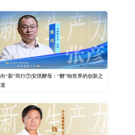
向“新”而行⑦|安琪酵母：“酵”响世界的创新之
道