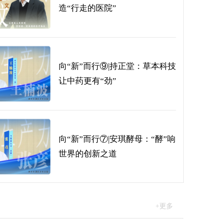
造“行走的医院”
向“新”而行⑨|持正堂：草本科技
让中药更有“劲”
向“新”而行⑦|安琪酵母：“酵”响
世界的创新之道
向“新”而行⑤|做“楚”牌的新能源赛道黑马——对话楚能新能
+更多