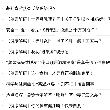
基孔肯雅热会反复感染吗？
【健康解码】世界母乳喂养周丨关于母乳喂养 准妈妈们
安全一“夏”｜看见“飞行硫酸”隐翅虫 千万别拍打！
【健康解码】世界肝炎日丨得了乙肝，能生宝宝吗？
【健康解码】花花“过敏原”现形记
“频繁洗头致脱发”“伤口须用酒精消毒”是真是假？健康
【健康解码】这些食物，才是真正的脂肪克星！
科学与健康|当心“高温刺客”！别不把中暑当回事
热点追踪丨急诊专家解答：吃野生菌中毒了怎么办？
【健康解码】你的体重健康吗？快来自测！