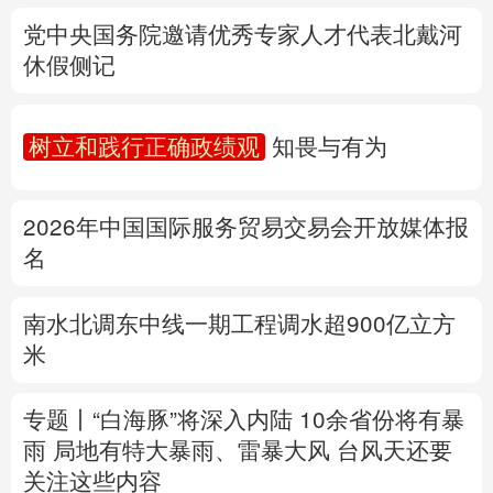
树立和践行正确政绩观
知畏与有为
多语种频道
2026年中国国际服务贸易交易会开放媒体报
English
Español
Français
عربى
名
Русский язык
日本語
한국어
南水北调东中线一期工程调水超900亿立方
Deutsch
Português
米
专题丨
“白海豚”将深入内陆 10余省份将有暴
雨 局地有特大暴雨、雷暴大风
台风天还要
关注这些内容
公安部再次公布15起涉汛涉灾网络谣言案例
详情