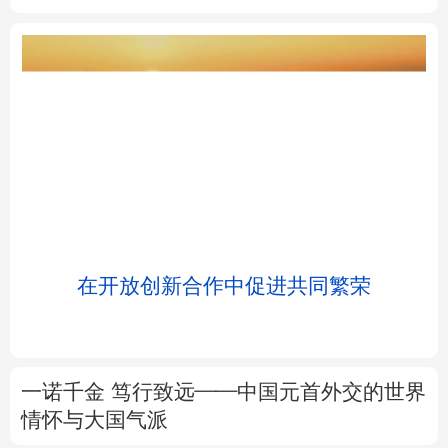
北京
天津
河北
山西
辽宁
吉林
上海
江苏
浙江
安徽
福建
江西
浸
在开放创新合作中促进共同繁荣
山东
河南
湖北
湖南
广东
广西
海南
重庆
一诺千金 笃行致远——中国元首外交的世界
四川
贵州
云南
西藏
情怀与大国气派
陕西
甘肃
青海
宁夏
党中央国务院邀请优秀专家人才代表北戴河
休假侧记
新疆
内蒙古
黑龙江