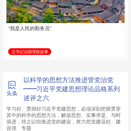
族复兴重任的高素质干
部队伍
法律
中央文件
金融
汽车
总书记治国理政故事
学习新语
食品
人居
信息化
数字经济
学术中国
乡村振兴
银龄
溯源中国
以科学的思想方法推进管党治党
——习近平党建思想理论品格系列
城市
旅游
能源
会展
头条
述评之六
彩票
娱乐
时尚
悦读
学习好、贯彻好习近平党建思想，必须深刻把握贯穿
其中的科学的思想方法，解放思想、实事求是、与时
俱进，持之以恒推进党的建设，努力把党建设好、建
公益
一带一路
亚太网
上市公司
设强
专题
文化产业
地方频道