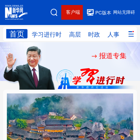
客户端
网站无障碍
PC版本
首页
网站地图
学习进行时
高层
时政
人事
国际
报道专集
学习进行时
高层
时政
人事
国际
财经
网评
港澳
台湾
思客智库
全球连线
教育
科技
科创
量子
体育
文化
书画
健康
军事
“我是人民的勤务员”
铸魂强党丨建设堪当民
访谈
视频
图片
政务