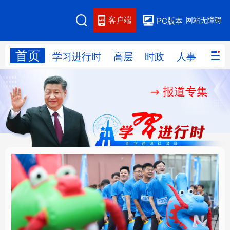
客户端
网站无障碍
PC版本
首页
网站地图
学习进行时
高层
时政
人事
国际
报道专集
学习进行时
高层
时政
人事
国际
财经
网评
港澳
台湾
思客智库
全球连线
教育
科技
科创
量子
体育
文化
书画
健康
军事
人民的健康、体质、幸
铸魂强党丨坚持以党性
访谈
视频
图片
政务