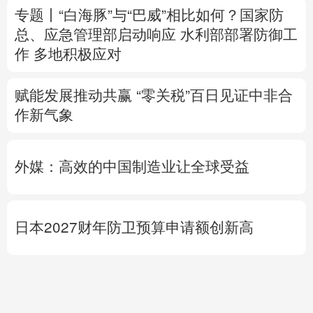
赋能发展推动共赢 “零关税”百日见证中非合
作新气象
外媒：高效的中国制造业让全球受益
日本2027财年防卫预算申请额创新高
专题丨
伊朗战事打不下去了？美军参联会主
席力主“翻篇”
美财长：霍尔木兹海峡将变
得“不再重要”
美媒：马斯克拒绝让乌克兰用“星链”打击俄
境内目标