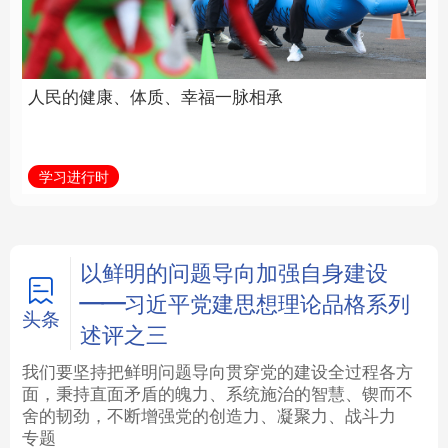
福一脉相承
立身做事
法律
中央文件
金融
汽车
学习进行时
学习新语
食品
人居
信息化
数字经济
学术中国
乡村振兴
银龄
溯源中国
以鲜明的问题导向加强自身建设
——习近平党建思想理论品格系列
城市
旅游
能源
会展
头条
述评之三
彩票
娱乐
时尚
悦读
我们要坚持把鲜明问题导向贯穿党的建设全过程各方
面，秉持直面矛盾的魄力、系统施治的智慧、锲而不
舍的韧劲，不断增强党的创造力、凝聚力、战斗力
公益
一带一路
亚太网
上市公司
专题
文化产业
地方频道