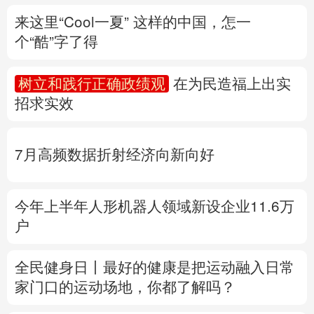
招求实效
多语种频道
English
Español
Français
عربى
7月高频数据折射经济向新向好
Русский язык
日本語
한국어
今年上半年人形机器人领域新设企业11.6万
Deutsch
Português
户
全民健身日丨
最好的健康是把运动融入日常
家门口的运动场地，你都了解吗？
专题丨
“白海豚”与“巴威”相比如何？
国家防
总、应急管理部启动响应
水利部部署防御工
作
多地积极应对