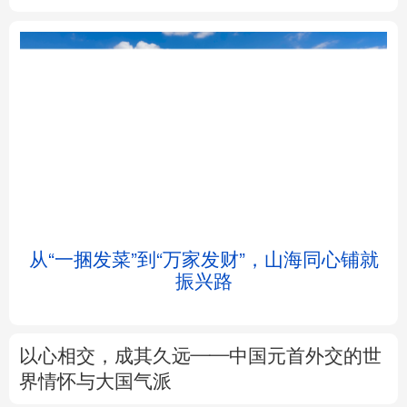
北京
天津
河北
山西
辽宁
吉林
上海
江苏
浙江
安徽
福建
江西
从“一捆发菜”到“万家发财”，山海同心铺就
振兴路
山东
河南
湖北
湖南
广东
广西
海南
重庆
以心相交，成其久远——中国元首外交的世
四川
贵州
云南
西藏
界情怀与大国气派
陕西
甘肃
青海
宁夏
来这里“Cool一夏”
这样的中国，怎一
个“酷”字了得
新疆
内蒙古
黑龙江
树立和践行正确政绩观
在为民造福上出实