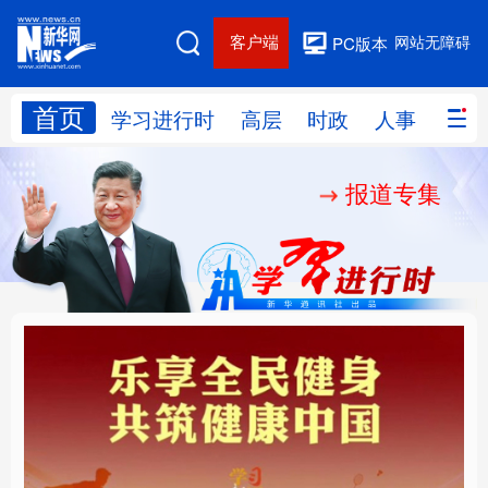
客户端
网站无障碍
PC版本
首页
网站地图
学习进行时
高层
时政
人事
国际
报道专集
学习进行时
高层
时政
人事
国际
财经
网评
港澳
台湾
思客智库
全球连线
教育
科技
科创
量子
体育
文化
书画
健康
军事
乐享全民健身 共筑健康
厚植营商沃土推动东北
访谈
视频
图片
政务