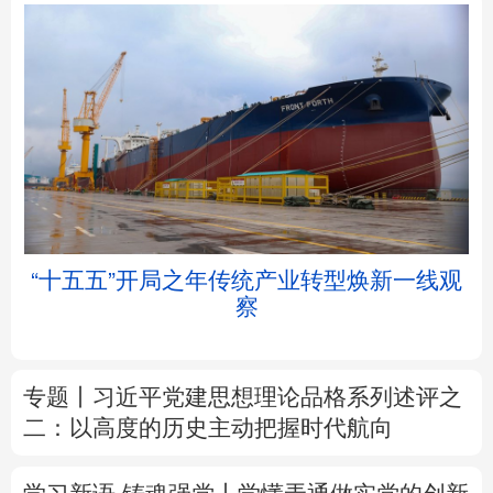
北京
天津
河北
山西
辽宁
吉林
上海
江苏
帧
“十五五”开局之年传统产业转型焕新一线观
浙江
安徽
福建
江西
察
山东
河南
湖北
湖南
专题丨
习近平党建思想理论品格系列述评之
广东
广西
海南
重庆
二：以高度的历史主动把握时代航向
四川
贵州
云南
西藏
学习新语·铸魂强党丨学懂弄通做实党的创新
陕西
甘肃
青海
宁夏
理论
新疆
内蒙古
黑龙江
树立和践行正确政绩观
着力在为民造福上
出实招、求实效