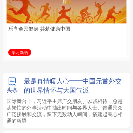
中国
全面振兴
法律
中央文件
金融
汽车
学习新语
习近平总书记关切事
食品
人居
信息化
数字经济
学术中国
乡村振兴
银龄
溯源中国
最是真情暖人心——中国元首外交
的世界情怀与大国气派
头条
城市
旅游
能源
会展
国际舞台上，习近平主席广交朋友、以诚相待，总是
从繁忙的外事活动中抽出时间与各界人士、普通民众
彩票
娱乐
时尚
悦读
广泛接触和交流，留下无数动人瞬间，搭建起民心相
通的桥梁
公益
一带一路
亚太网
上市公司
文化产业
地方频道