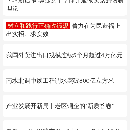
多语种频道
我国外贸进出口规模连续5个月超过4万亿元
English
Español
Français
عربى
Русский язык
日本語
한국어
南水北调中线工程调水突破800亿立方米
Deutsch
Português
产业发展开新局丨
老区铜企的“新质答卷”
专题丨
《民用航空发展“十五五”规划》印发
专题丨
“白海豚”靠近华东沿海
浙江防台风Ⅲ
级应急响应
北京将迎短时强降水
河北暴雨