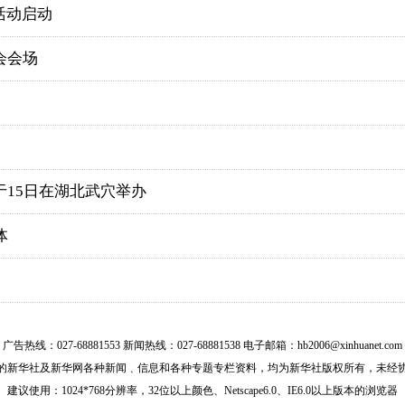
活动启动
会会场
于15日在湖北武穴举办
体