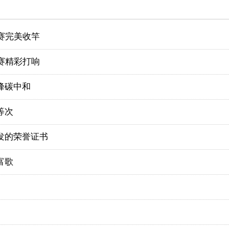
选赛完美收竿
选赛精彩打响
峰碳中和
等次
发的荣誉证书
富歌